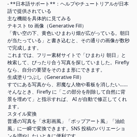
- **日本語サポート**：ヘルプやチュートリアルが日本
語で提供されている
主な機能を具体的に見てみる
テキスト to 画像（Generative Fill）
「青い空の下、黄色いひまわり畑が広がっている。朝日
が当たっている」と書き込むと、その通りの画像が数秒
で完成します。
これまでは、フリー素材サイトで「ひまわり 朝日」と
検索して、ぴったり合う写真を探していました。Firefly
なら、自分の要望をそのまま形にできます。
生成塗りつぶし（Generative Fill）
すでにある写真から、邪魔な人物や看板を消したい……
そんなとき、Firefly に「この部分を削除して自然に背
景を埋めて」と指示すれば、 AI が自動で修正してくれ
ます。
スタイル変換
普通の写真を「水彩画風」「ポップアート風」「油絵
風」に一瞬で変換できます。SNS 投稿のバリエーショ
ンを増やしたいときに便利です。