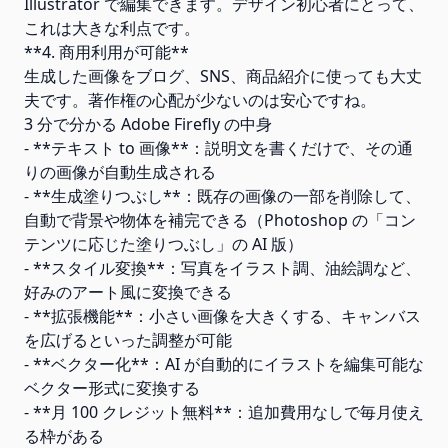
Illustrator で編集できます。デザイン初心者にとって、
これは大きな利点です。
**4. 商用利用が可能**
生成した画像をブログ、SNS、商品紹介に使っても大丈
夫です。著作権の心配が少ないのは安心ですね。
3 分で分かる Adobe Firefly の中身
- **テキスト to 画像**：説明文を書くだけで、その通
りの画像が自動生成される
- **生成塗りつぶし**：既存の画像の一部を削除して、
自動で背景や物体を補完できる（Photoshop の「コン
テンツに応じた塗りつぶし」の AI 版）
- **スタイル変換**：写真をイラスト調、油絵調など、
好みのアート風に変換できる
- **拡張機能**：小さい画像を大きくする、キャンバス
を広げるといった調整が可能
- **ベクター化**：AI が自動的にイラストを編集可能な
ベクター形式に変換する
- **月 100 クレジット無料**：追加費用なしで毎月使え
る枠がある