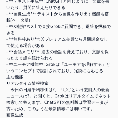
- **テキスト生成**: ChatGPTと同じように、文章を書
いたり、質問に答えたりできる
- **画像生成**: テキストから画像を作り出す機能も搭
載(ベータ版)
- **X連携**: X上で直接Grokに質問でき、返答を投稿で
きる
- **無料枠あり**: X プレミアム会員なら月額課金なし
で使える場合がある
- **会話メモリ**: 過去の会話を覚えており、文脈を保
ったまま話を続けられる
- **ユーモア機能**: Grokは「ユーモアを理解する」と
いうコンセプトで設計されており、冗談にも応じる
主な機能
リアルタイム情報検索
「今日の日経平均株価は?」「〇〇という芸能人の最新
ニュースは?」と聞くと、Grokはリアルタイムでネット
検索して答えます。ChatGPTの無料版は学習データが
古いため、このような最新情報には弱いです。
画像生成