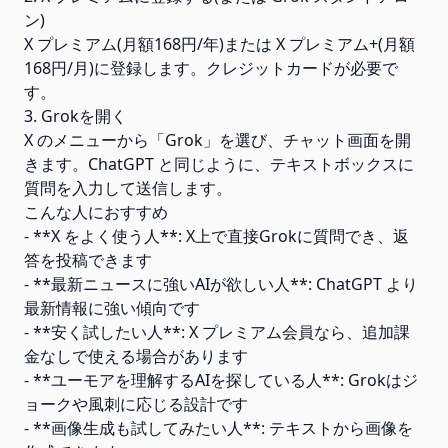
ン)
X プレミアム(月額168円/年)または X プレミアム+(月額
168円/月)に登録します。クレジットカードが必要で
す。
3. Grokを開く
X のメニューから「Grok」を選び、チャット画面を開
きます。ChatGPT と同じように、テキストボックスに
質問を入力して送信します。
こんな人におすすめ
- **X をよく使う人**: X上で直接Grokに質問でき、返
答を投稿できます
- **最新ニュースに強いAIが欲しい人**: ChatGPT より
最新情報に強い傾向です
- **安く試したい人**: X プレミアム会員なら、追加課
金なしで使える場合があります
- **ユーモアを理解するAIを探している人**: Grokはジ
ョークや風刺に応じる設計です
- **画像生成も試してみたい人**: テキストから画像を