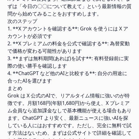
ずは「今日の〇〇について教えて」という最新情報の質
問から始めてみることをおすすめします。
次のステップ
1. **X アカウントを確認する**: Grok を使うには X ア
カウントが必須です
2. **X プレミアムの料金を公式で確認する**: 為替変動
で価格が変わる可能性があります
3. **まずは無料期間(あれば)を試す**: 有料登録前に実
際の使い勝手を確認します
4. **ChatGPT など他のAIと比較する**: 自分の用途に
合ったAIを選びます
まとめ
Grok は X 公式のAIで、リアルタイム情報に強いのが特
徴です。月額168円(年額1,680円)から使え、X プレミア
ム会員なら追加課金なしで基本機能が使える場合もあり
ます。ChatGPT より安く、最新ニュースに強いAIを探
している人にはおすすめです。ただし、完全に無料で試
す方法はないため、まずは公式サイトで詳細を確認して