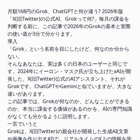
月額168円のGrok、ChatGPTと何が違う? 2026年版
「X(旧Twitter)の公式AI、Grokって何?」毎月の課金を
判断する前に、この記事で2026年のGrokの基本と実際
の使い道が3分で分かります。
導入
「Grok」という名前を目にしたけど、何なのか分から
ない。
そんなあなたは、実は多くの日本のユーザーと同じで
す。2024年にイーロン・マスク氏が立ち上げたxAIが開
発した、X(旧Twitter)公式のAIアシスタント、それが
Grokです。ChatGPTやGeminiと似ていますが、大きな
違いがあります。
この記事では、Grokが何なのか、どんなことができる
のか、本当に課金する価値があるのかを、AIの専門知識
がなくても分かるように説明します。
一言でいうと
Grokは、X(旧Twitter)の親会社が開発した生成AI(文章
や画像を作り出すAI)で、リアルタイムのX上の情報を学