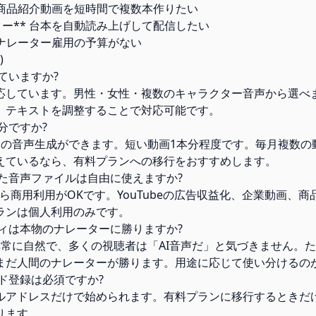
** 商品紹介動画を短時間で複数本作りたい
スター** 台本を自動読み上げして配信したい
* ナレーター雇用の予算がない
)
していますか?
応しています。男性・女性・複数のキャラクター音声から選べ
、テキストを調整することで対応可能です。
分ですか?
分の音声生成ができます。短い動画1本分程度です。毎月複数の
えているなら、有料プランへの移行をおすすめします。
した音声ファイルは自由に使えますか?
上なら商用利用がOKです。YouTubeの広告収益化、企業動画、
ランは個人利用のみです。
ティは本物のナレーターに勝りますか?
声は非常に自然で、多くの視聴者は「AI音声だ」と気づきません。
まだ人間のナレーターが勝ります。用途に応じて使い分けるの
ード登録は必須ですか?
ルアドレスだけで始められます。有料プランに移行するときだ
ります。