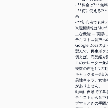
- **料金は?** 
- **何に使える?
画
- **初心者でも
※最新情報はMur
主な機能 — 実際
テキスト→音声へ
Google Do
選んで、再生ボタ
例えば、商品紹介
ロのナレーター並
複数の声を1つの
キャラクター会話
男性キャラ、女性
がありません。
動画に自動で字幕
テキストから音声を
プするときの手間