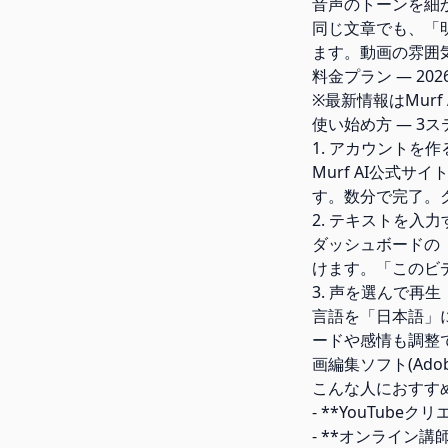
音声のトーンを細
同じ文章でも、「
ます。動画の雰囲
料金プラン — 202
※最新情報はMur
使い始め方 — 3
1. アカウントを作
Murf AI公式サ
す。数分で完了。
2. テキストを入力
ダッシュボードの
けます。「このビ
3. 声を選んで再生
言語を「日本語」
ードや感情も調整
画編集ソフト(Adob
こんな人におすす
- **YouTub
- **オンライン講