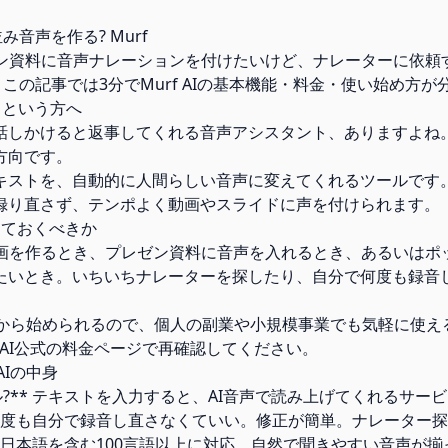
み音声を作る? Murf
レゼン資料に音声ナレーションを付けたいけど、ナレーターに依頼
 この記事では3分でMurf AIの基本機能・料金・使い始め方が
? という方へ
しかけると返事してくれる音声アシスタント、ありますよね。Mu
方向です。
キストを、自動的に人間らしい音声に変えてくれるツールです
録り直さず、テンポよく動画やスライドに声を付けられます。
知っておくべきか
説動画を作るとき、プレゼン資料に音声を入れるとき、あるいは
たいとき。いちいちナレーターを探したり、自分で何度も録音
※)から始められるので、個人の副業や小規模事業でも気軽に使
f AI公式の料金ページで再確認してください。
AIの中身
ール?** テキストを入力すると、AI音声で読み上げてくれるサー
** 何度も自分で録音し直さなくていい。修正が簡単。ナレーター
?** 日本語を含む100言語以上に対応。自然で聞きやすい音声が