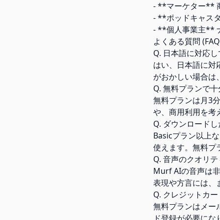
- **マーケター
- **ポッドキャ
- **個人事業主*
よくある質問 (FAQ
Q. 日本語に対応
はい、日本語に対
がおかしい場合は
Q. 無料プランで十
無料プランは月3
や、商用利用を考
Q. ダウンロード
Basicプラン以
使えます。無料プ
Q. 音声のクオリ
Murf AIの音
表現や方言には、
Q. クレジットカ
無料プランはメー
ド登録が必要にな