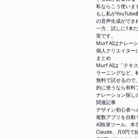
私ならこう使いま
もし私がYouTub
の音声生成ができ
一方、試しに1本
実です。
Murf AIはナ
個人クリエイター
まとめ
Murf AIは「
ラーニングなど、
無料で試せるので
的に使うなら有料
ナレーション探し
関連記事
デザイン初心者へ:Ado
複数アプリを自動で
AI執筆ツール、本当に
Claude、月0円で