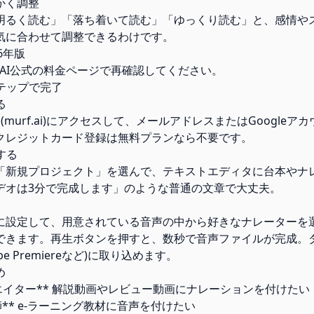
かく調整
明るく読む」「落ち着いて読む」「ゆっくり読む」と、感情や
気に合わせて調整できるわけです。
6年版
f AI公式の料金ページで再確認してください。
ステップで完了
る
イト(murf.ai)にアクセスして、メールアドレスまたはGoogle
クレジットカード登録は無料プランなら不要です。
する
「新規プロジェクト」を選んで、テキストエディタに台本やナ
デオは3分で完成します」のような普通の文章で大丈夫。
に設定して、用意されている音声の中から好きなナレーターを
できます。再生ボタンを押すと、数秒で音声ファイルが完成。
e Premiereなど)に取り込めます。
め
eクリエイター** 解説動画やレビュー動画にナレーションを付けたい
師** e-ラーニング教材に音声を付けたい