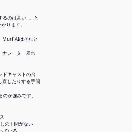
するのは高い……と
分かります。
rf AIはそれと
。ナレーター雇わ
ポッドキャストの台
し直したりする手間
えるのが強みです。
ビス
探しの手間がない
揃っている