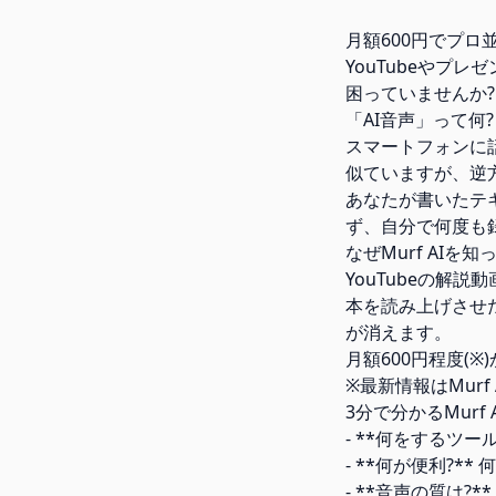
月額600円でプロ並
YouTubeやプ
困っていませんか?
「AI音声」って何
スマートフォンに話
似ていますが、逆
あなたが書いたテ
ず、自分で何度も
なぜMurf AIを
YouTubeの解
本を読み上げさせ
が消えます。
月額600円程度(
※最新情報はMur
3分で分かるMurf 
- **何をするツ
- **何が便利?
- **音声の質は