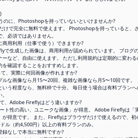
)
lyを使うのに、Photoshopを持っていないといけませんか?
だけで完全に無料で使えます。 Photoshopを持っていると
で、必須ではありません。
に商用利用（仕事で使う）できますか?
Fireflyで生成した画像は、商用利用が認められています。 ブログ
ナーなど、自由に使えます。 ただし利用規約は定期的に変わる
約を確認することをおすすめします。
って、実際に何回画像が作れますか?
ルな画像なら月15〜20回、複雑な画像なら月5〜10回です。
という程度なら、無料枠で十分。 毎日使う場合は有料プランへ
い。
べて、Adobe Fireflyはどう違いますか?
は「アート性の高い、ユニークな画像」が得意。 Adobe Firefly
が得意です。 また、Fireflyはブラウザだけで使えるので、
は月30ドル（約4,500円）以上の有料プランのみ。
登録なしで本当に無料ですか?