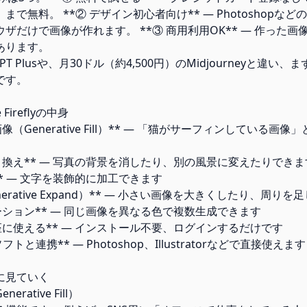
で無料。 **② デザイン初心者向け** — Photoshopな
ザだけで画像が作れます。 **③ 商用利用OK** — 作った
あります。
tGPT Plusや、月30ドル（約4,500円）のMidjourneyと違
です。
Fireflyの中身
像（Generative Fill）** — 「猫がサーフィンしている画
置き換え** — 写真の背景を消したり、別の風景に変えたりできま
** — 文字を装飾的に加工できます
nerative Expand）** — 小さい画像を大きくしたり、周り
エーション** — 同じ画像を異なる色で複数生成できます
即座に使える** — インストール不要、ログインするだけです
ソフトと連携** — Photoshop、Illustratorなどで直接使えます
に見ていく
ative Fill）