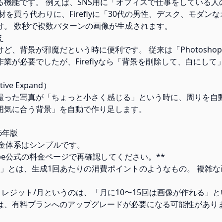
る機能です。 例えば、SNS用に「オフィスで仕事をしている人
材を買う代わりに、Fireflyに「30代の男性、デスク、モダン
け。 数秒で複数パターンの画像が生成されます。
え
ど、背景が邪魔だという時に便利です。 従来は「Photosho
業が必要でしたが、Fireflyなら「背景を削除して、白にし
。
ve Expand）
撮った写真が「ちょっと小さく感じる」という時に、周りを自動
囲気に合う背景」を自動で作り足します。
6年版
lyの料金体系はシンプルです。
obe公式の料金ページで再確認してください。**
ト」とは、生成1回あたりの消費ポイントのようなもの。 複雑
クレジット/月というのは、「月に10〜15回は画像が作れる」と
は、有料プランへのアップグレードが必要になる可能性があり