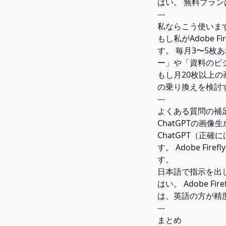
はい。 無料プラ
---
私ならこう使いま
もし私がAdobe
す。 毎月3〜5枚
ー」や「資料のビ
もし月20枚以上の画
の乗り換えを検討
---
よくある質問の補足
ChatGPTの画
ChatGPT（正確に
す。 Adobe F
す。
日本語で指示を出
はい。 Adobe 
は、英語の方が精
---
まとめ