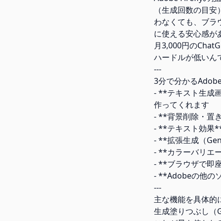
（生成回数の目安）ま
わなくても、ブラウ
に使える安心感が
月3,000円のCha
ハードルが低いん
---
3分で分かるAdobe 
- **テキスト生成画
作ってくれます
- **背景削除・
- **テキスト効果
- **拡張生成（Ge
- **カラーバリ
- **ブラウザで
- **Adobeの他の
---
主な機能を具体的
生成塗りつぶし（Gener