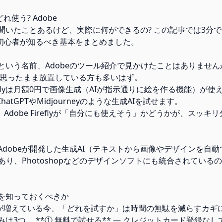
れ使う? Adobe
flyって聞いたことあるけど、実際に何ができるの? この記事では3
初心者が知るべき基本をまとめました。
efly」という名前、Adobeのツール紹介で見かけたことはありませ
と思ったまま放置している方も多いはず。
ireflyは月額0円で画像生成（AIが指示通りに絵を作る機能）が
atGPTやMidjourneyのような生成AIを試せます。
Adobe Fireflyが「自分にも使えそう」かどうかが、スッキ
flyは、Adobeが開発した生成AI（テキストから画像やデザインを
あり、Photoshopなどのデザインソフトにも統合されている
eflyを知っておくべきか
肢が増えている今、「どれを試すか」は時間の無駄を減らすカギ
lyの強みは3つ。 **① 無料で試せる** — クレジットカード登録な