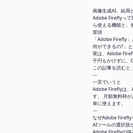
画像生成AI、結局ど
Adobe Fire
ら使える機能と、
冒頭
「Adobe Fir
何ができるの?」
実は、Adobe F
千円もかけずに、Ch
この記事を読むと、
---
一言でいうと
Adobe Fire
す。 月額無料枠が
単に使えます。
---
なぜAdobe Fir
AIツールの選択
Adobe Firef