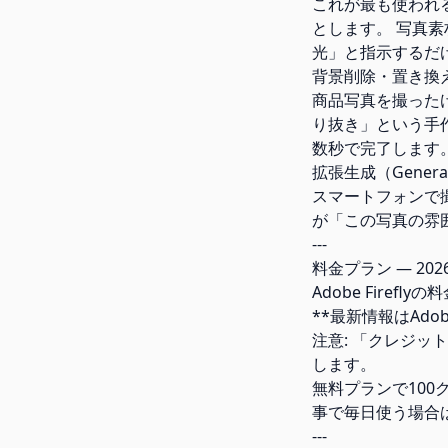
これが最も使われ
とします。 写真素
光」と指示するだ
背景削除・置き換
商品写真を撮ったけ
り抜き」という手作
数秒で完了します
拡張生成（Generati
スマートフォンで
が「この写真の雰
---
料金プラン — 202
Adobe Firef
**最新情報はAd
注意: 「クレジッ
します。
無料プランで100
事で毎日使う場合
---