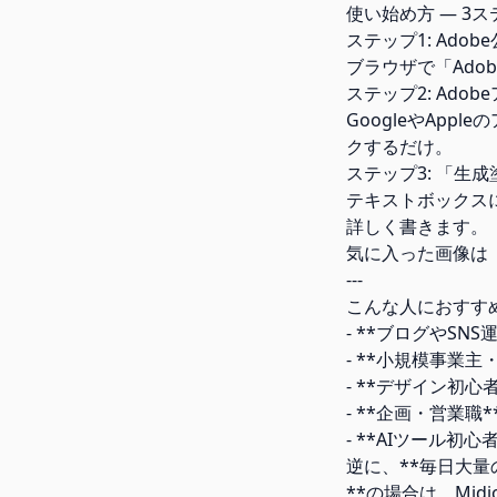
使い始め方 — 3
ステップ1: Ado
ブラウザで「Adobe
ステップ2: Ad
GoogleやAp
クするだけ。
ステップ3: 「
テキストボックス
詳しく書きます。
気に入った画像は
---
こんな人におすす
- **ブログやS
- **小規模事業
- **デザイン初心
- **企画・営業
- **AIツール初
逆に、**毎日大量
**の場合は、Mi