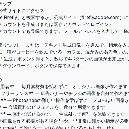
ステップ
be公式サイトにアクセス
 Firefly」と検索するか、公式サイト（firefly.adobe.co
obeアカウントを作成（または既存アカウントでログイン）
pleのアカウントでも登録できます。 メールアドレスを入力して、
生成塗りつぶし」または「テキスト生成画像」を選んで、指示を入
に「猫がコーヒーを飲んでいる、カフェ、温かみのある色」の
 「生成」ボタンを押すと、数秒で4パターンの画像が出来上が
「ダウンロード」ボタンで保存できます。
め
NS運用者** — 毎月素材費を払わずに、オリジナル画像が作れます
主・フリーランス** — 広告バナーやチラシの画像を自分で作れま
者** — Photoshopの難しい操作を学ばずに、プロっぽい画像
職** — 会議資料のビジュアルを、数分で用意できます
心者** — 無料で試せるので、「生成AIって何?」を体験できます
の画像を作る必要がある場合**や、**非常に細かい指示が必
djourneyなど他のツールの方が向いているかもしれません。